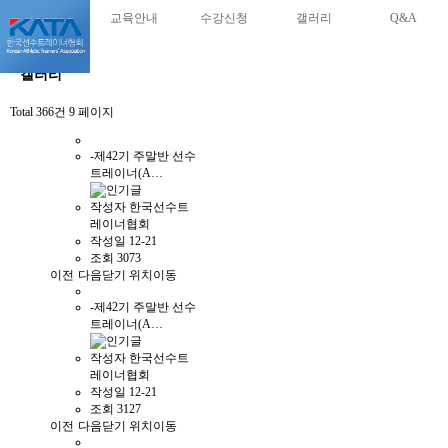
교육안내
수강신청
갤러리
Q&A
갤러리
Total 366건
9 페이지
-제42기 주말반 선수
트레이너(A…
작성자
한국선수트
레이너협회
작성일
12-21
조회
3073
이전
다음
닫기
위치이동
-제42기 주말반 선수
트레이너(A…
작성자
한국선수트
레이너협회
작성일
12-21
조회
3127
이전
다음
닫기
위치이동