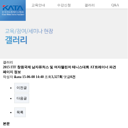
교육안내
수강신청
갤러리
Q&A
갤러리
2015 ITF 창원국제 남자퓨처스 및 여자챌린저 테니스대회 AT트레이너 파견
페이지 정보
작성자
ikata
15-06-08 14:40
조회
3,327회
댓글
0건
이전글
다음글
목록
본문