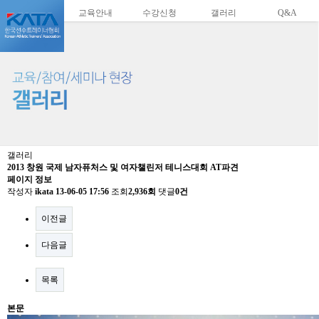
교육안내
수강신청
갤러리
Q&A
갤러리
2013 창원 국제 남자퓨처스 및 여자챌린저 테니스대회 AT파견
페이지 정보
작성자
ikata
13-06-05 17:56
조회
2,936회
댓글
0건
이전글
다음글
목록
본문