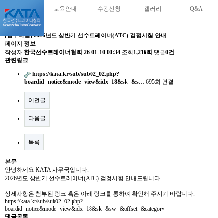
교육안내
수강신청
갤러리
Q&A
[접수마감] 2026년도 상반기 선수트레이너(ATC) 검정시험 안내
페이지 정보
작성자
한국선수트레이너협회
26-01-10 00:34
조회
1,216회
댓글
0건
관련링크
https://kata.kr/sub/sub02_02.php?
boardid=notice&mode=view&idx=18&sk=&s…
695회 연결
이전글
다음글
목록
본문
안녕하세요 KATA 사무국입니다.
2026년도 상반기 선수트레이너(ATC) 검정시험 안내드립니다.
상세사항은 첨부된 링크 혹은 아래 링크를 통하여 확인해 주시기 바랍니다.
https://kata.kr/sub/sub02_02.php?
boardid=notice&mode=view&idx=18&sk=&sw=&offset=&category=
댓글목록