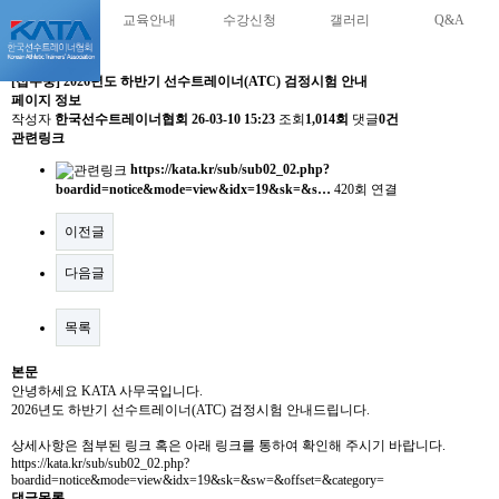
교육안내
수강신청
갤러리
Q&A
[접수중] 2026년도 하반기 선수트레이너(ATC) 검정시험 안내
페이지 정보
작성자
한국선수트레이너협회
26-03-10 15:23
조회
1,014회
댓글
0건
관련링크
https://kata.kr/sub/sub02_02.php?
boardid=notice&mode=view&idx=19&sk=&s…
420회 연결
이전글
다음글
목록
본문
안녕하세요 KATA 사무국입니다.
2026년도 하반기 선수트레이너(ATC) 검정시험 안내드립니다.
상세사항은 첨부된 링크 혹은 아래 링크를 통하여 확인해 주시기 바랍니다.
https://kata.kr/sub/sub02_02.php?
boardid=notice&mode=view&idx=19&sk=&sw=&offset=&category=
댓글목록